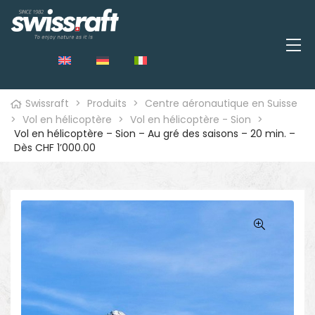
Swissraft
>
Produits
>
Centre aéronautique en Suisse
>
Vol en hélicoptère
>
Vol en hélicoptère - Sion
>
Vol en hélicoptère – Sion – Au gré des saisons – 20 min. –
Dès CHF 1’000.00
🔍