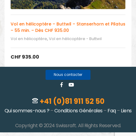
Vol en hélicoptère – Buttwil – Stanserhorn et Pilatus
– 55 min. – Dès CHF 935.00
Vol en hélicoptère
,
Vol en hélicoptère - Buttwil
CHF
935.00
Nous contacter
+41 (0)81 911 52 50
Qui sommes-nous ?
–
Conditions Générales
–
Faq
–
Liens
Copyright © 2024 Swissraft. All Rights Reserved.