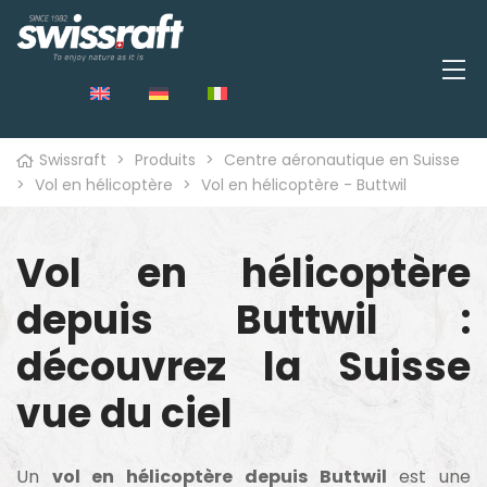
Swissraft
>
Produits
>
Centre aéronautique en Suisse
>
Vol en hélicoptère
>
Vol en hélicoptère - Buttwil
Vol en hélicoptère
depuis Buttwil :
découvrez la Suisse
vue du ciel
Un
vol en hélicoptère depuis Buttwil
est une