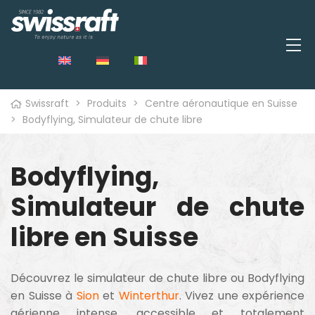
Swissraft
>
Produits
>
Centre aéronautique en Suisse
>
Bodyflying, Simulateur de chute libre
Bodyflying,
Simulateur de chute
libre en Suisse
Découvrez le simulateur de chute libre ou Bodyflying
en Suisse à
Sion
et
Winterthur
. Vivez une expérience
aérienne intense, accessible et totalement