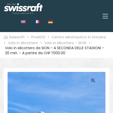
Swissraft
>
Prodotti
>
Centro aeronautico in Svizzera
>
Volo in elicottero
>
Volo in elicottero - SION
>
Volo in elicottero da SION – A SECONDA DELLE STAGIONI –
20 min. – A partire da CHF 1’000.00
o
🔍