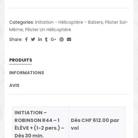
Categories:
Initiation - Hélicoptère - Balzers
,
Piloter Soi-
Même
,
Piloter Un Hélicoptère
Share:
PRODUITS
INFORMATIONS
AVIS
INITIATION –
ROBINSON R44 – 1
Dès CHF 612.00 par
ÉLÈVE + (1-2 pers.) –
vol
Dès 30 min.