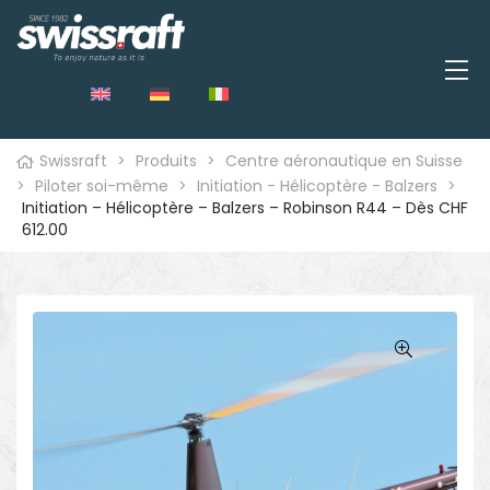
Swissraft
>
Produits
>
Centre aéronautique en Suisse
>
Piloter soi-même
>
Initiation - Hélicoptère - Balzers
>
Initiation – Hélicoptère – Balzers – Robinson R44 – Dès CHF
612.00
🔍