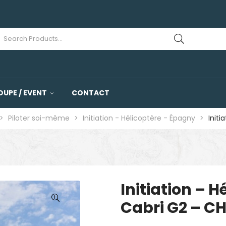
OUPE / EVENT
CONTACT
>
Piloter soi-même
>
Initiation - Hélicoptère - Épagny
>
Initi
Initiation – 
Cabri G2 – CH
🔍