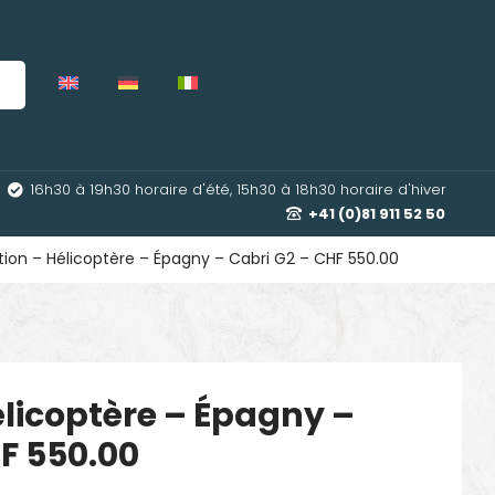
16h30 à 19h30 horaire d'été, 15h30 à 18h30 horaire d'hiver
+41 (0)81 911 52 50
ation – Hélicoptère – Épagny – Cabri G2 – CHF 550.00
Hélicoptère – Épagny –
F 550.00