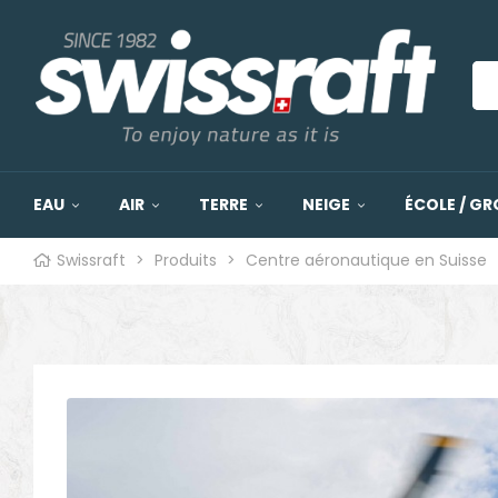
EAU
AIR
TERRE
NEIGE
ÉCOLE / GR
Swissraft
>
Produits
>
Centre aéronautique en Suisse