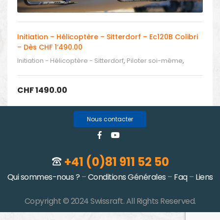
Initiation – Hélicoptère – Sitterdorf – Ec120B Colibri
– Dès CHF 1’490.00
Initiation - Hélicoptère - Sitterdorf
,
Piloter soi-même
,
Piloter un hélicoptère
CHF
1490.00
Nous contacter
+41 (0)81 911 52 50
Qui sommes-nous ?
–
Conditions Générales
–
Faq
–
Liens
Copyright © 2024 Swissraft. All Rights Reserved.