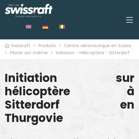
Swissraft
>
Produits
>
Centre aéronautique en Suisse
>
Piloter soi-même
>
Initiation - Hélicoptère - Sitterdorf
Initiation sur
hélicoptère à
Sitterdorf
en
Thurgovie