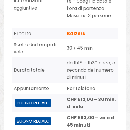
Informazioni
te – Scegli la data e
aggiuntive
l’ora di partenza –
Massimo 3 persone.
Eliporto
Balzers
Scelta dei tempi di
30 / 45 min.
volo
da 1h15 a 1h30 circa, a
Durata totale
seconda del numero
di minuti.
Appuntamento
Per telefono
CHF 612,00 – 30 min.
BUONO REGALO
di volo
CHF 853,00 – volo di
BUONO REGALO
45 minuti