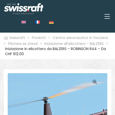
Swissraft
>
Prodotti
>
Centro aeronautico in Svizzera
>
Pilotare se stessi
>
Iniziazione all'elicottero - BALZERS
>
Iniziazione in elicottero da BALZERS – ROBINSON R44 – Da
CHF 612.00
o
🔍