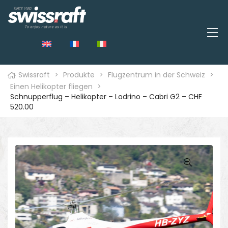
Swissraft
>
Produkte
>
Flugzentrum in der Schweiz
>
Einen Helikopter fliegen
>
Schnupperflug – Helikopter – Lodrino – Cabri G2 – CHF
520.00
🔍