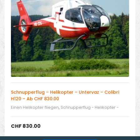
Schnupperflug – Helikopter – Untervaz – Colibri
H120 – Ab CHF 830.00
Einen Helikopter fliegen
,
Schnupperflug - Helikopter -
Untervaz
,
Selber fliegen
CHF
830.00