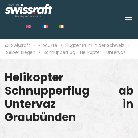
Swissraft
>
Produkte
>
Flugzentrum in der Schweiz
>
Selber fliegen
>
Schnupperflug - Helikopter - Untervaz
Helikopter
Schnupperflug ab
Untervaz in
Graubünden