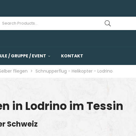
ULE / GRUPPE / EVENT
KONTAKT
Selber fliegen
>
Schnupperflug - Helikopter - Lodrino
en in Lodrino im Tessin
der Schweiz