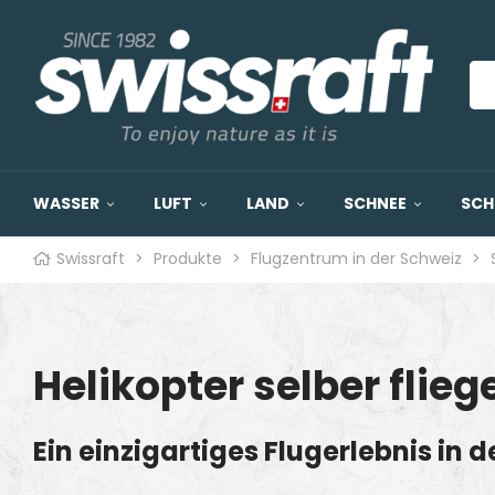
WASSER
LUFT
LAND
SCHNEE
SCH
Swissraft
>
Produkte
>
Flugzentrum in der Schweiz
>
Helikopter selber flieg
Ein einzigartiges Flugerlebnis in 