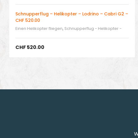
Schnupperflug – Helikopter – Lodrino – Cabri G2 –
CHF 520.00
Einen Helikopter fliegen
,
Schnupperflug - Helikopter -
Lodrino
,
Selber fliegen
CHF
520.00
W