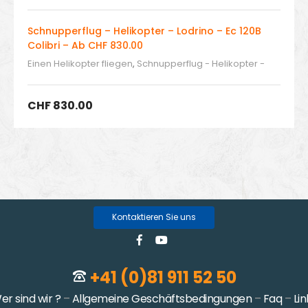
Schnupperflug – Helikopter – Lodrino – Ec 120B
Colibri – Ab CHF 830.00
Einen Helikopter fliegen
,
Schnupperflug - Helikopter -
Lodrino
,
Selber fliegen
CHF
830.00
Kontaktieren Sie uns
+41 (0)81 911 52 50
er sind wir ?
–
Allgemeine Geschäftsbedingungen
–
Faq
–
Lin