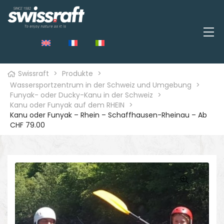
Swissraft
>
Produkte
>
Wassersportzentrum in der Schweiz und Umgebung
>
Funyak- oder Ducky-Kanu in der Schweiz
>
Kanu oder Funyak auf dem RHEIN
>
Kanu oder Funyak – Rhein – Schaffhausen-Rheinau – Ab
CHF 79.00
🔍