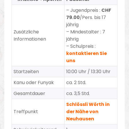
–
Jugendpreis
:
CHF
79.00
/Pers. bis 17
jährig
Zusätzliche
– Mindestalter : 7
Informationen
jährig
– Schulpreis :
kontaktieren Sie
uns
Startzeiten
10:00 Uhr / 13:30 Uhr
Kanu oder Funyak
ca. 2 Std.
Gesamtdauer
ca. 3,5 Std.
Schlössli Wörth in
Treffpunkt
der Nähe von
Neuhausen