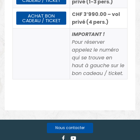
CADEAU / TICKET
privé (1-3 pers.)
CHF 3’990.00 – vol
ACHAT BON
CADEAU / TICKET
privé (4 pers.)
IMPORTANT !
Pour réserver
appelez le numéro
qui se trouve en
haut à gauche sur le
bon cadeau / ticket.
Nous contacter