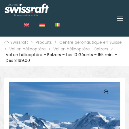
Swissraft
>
Produits
>
Centre aéronautique en Suisse
>
Vol en hélicoptère
>
Vol en hélicoptère - Balzers
>
Vol en hélicoptère – Balzers – Les 10 Géants – 155 min. –
Dès 3’169.00
🔍