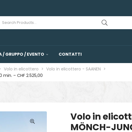
 / GRUPPO / EVENTO
CONTATTI
>
Volo in elicottero
>
Volo in elicottero - SAANEN
>
 min. – CHF 2.525,00
Volo in elico
MÖNCH-JUNGF
🔍