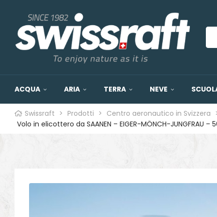
ACQUA
ARIA
TERRA
NEVE
SCUOLA
Swissraft
>
Prodotti
>
Centro aeronautico in Svizzera
o
Volo in elicottero da SAANEN – EIGER-MÖNCH-JUNGFRAU – 50