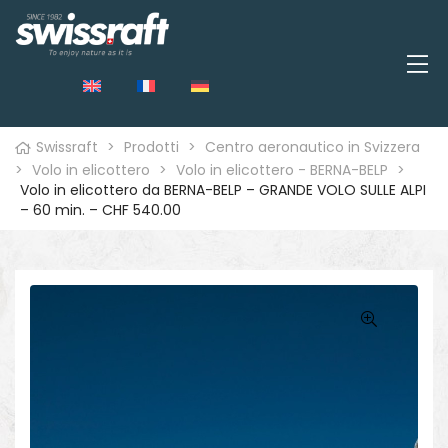
Swissraft
>
Prodotti
>
Centro aeronautico in Svizzera
>
Volo in elicottero
>
Volo in elicottero - BERNA-BELP
>
Volo in elicottero da BERNA-BELP – GRANDE VOLO SULLE ALPI
– 60 min. – CHF 540.00
o
🔍