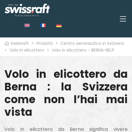
Swissraft
>
Prodotti
>
Centro aeronautico in Svizzera
>
Volo in elicottero
>
Volo in elicottero - BERNA-BELP
Volo in elicottero da
o
Berna : la Svizzera
come non l’hai mai
vista
Volo in elicottero da Berna significa vivere