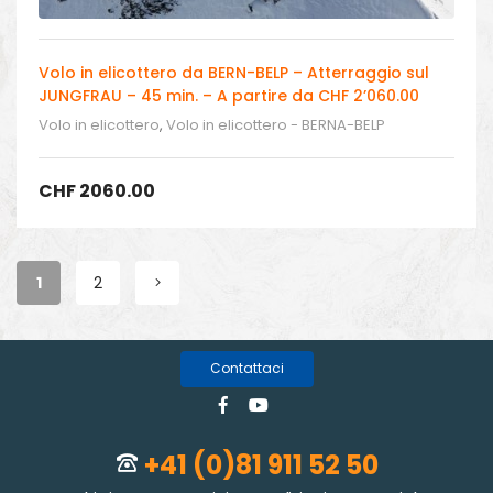
Volo in elicottero da BERN-BELP – Atterraggio sul
JUNGFRAU – 45 min. – A partire da CHF 2’060.00
Volo in elicottero
,
Volo in elicottero - BERNA-BELP
CHF
2060.00
1
2
Contattaci
+41 (0)81 911 52 50