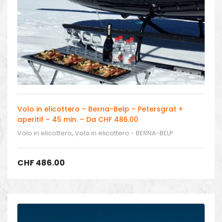
Volo in elicottero – Berna-Belp – Petersgrat +
aperitif – 45 min. – Da CHF 486.00
Volo in elicottero
,
Volo in elicottero - BERNA-BELP
CHF
486.00