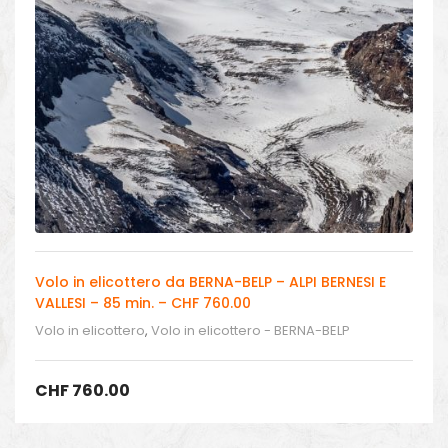
Volo in elicottero da BERNA-BELP – ALPI BERNESI E
VALLESI – 85 min. – CHF 760.00
Volo in elicottero
,
Volo in elicottero - BERNA-BELP
CHF
760.00