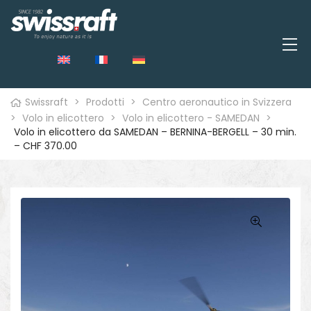
Swissraft
>
Prodotti
>
Centro aeronautico in Svizzera
>
Volo in elicottero
>
Volo in elicottero - SAMEDAN
>
Volo in elicottero da SAMEDAN – BERNINA-BERGELL – 30 min.
– CHF 370.00
o
🔍