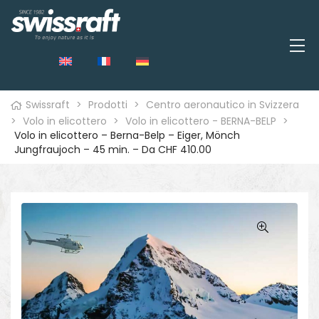
Swissraft
>
Prodotti
>
Centro aeronautico in Svizzera
>
Volo in elicottero
>
Volo in elicottero - BERNA-BELP
>
Volo in elicottero – Berna-Belp – Eiger, Mönch
Jungfraujoch – 45 min. – Da CHF 410.00
o
🔍