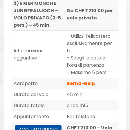
2) EIGER MÖNCH E
JUNGFRAUJOCH –
Da CHF 1’210.00 per
VOLO PRIVATO (3-5
volo privato
pers.) – 45 min.
– Utilizzi l’elicottero
esclusivamente per
Informazioni
te
aggiuntive
– Scegli la data e
l’ora di partenza
– Massimo 5 pers.
Aeroporto
Berna-Belp
Durata del volo
45 min.
Durata totale
circa 1h15
Appuntamento
Per telefono
CHF 1’210.00
–
Volo
ACQUISTO BUONO