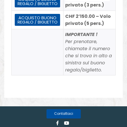
REGALO / BIGLIETTO
privato (3 pers.)
CHF 2’150.00
–
Volo
ACQUISTO BUONO
REGALO / BIGLIETTO
privato (5 pers.)
IMPORTANTE !
Per prenotare,
chiamate il numero
che si trova in alto a
sinistra sul buono
regalo/biglietto.
Contattaci