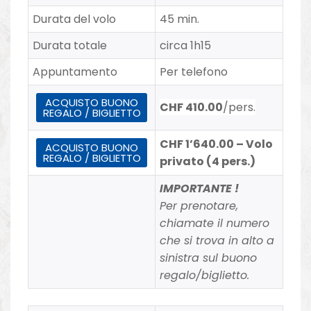
Durata del volo
45 min.
Durata totale
circa 1h15
Appuntamento
Per telefono
ACQUISTO BUONO
CHF
410.00
/pers.
REGALO / BIGLIETTO
CHF 1’640.00 –
Volo
ACQUISTO BUONO
REGALO / BIGLIETTO
privato (4 pers.)
IMPORTANTE !
Per prenotare,
chiamate il numero
che si trova in alto a
sinistra sul buono
regalo/biglietto.