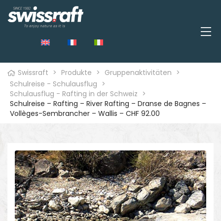
Swissraft
>
Produkte
>
Gruppenaktivitäten
>
Schulreise - Schulausflug
>
Schulausflug - Rafting in der Schweiz
>
Schulreise – Rafting – River Rafting – Dranse de Bagnes –
Vollèges-Sembrancher – Wallis – CHF 92.00
🔍