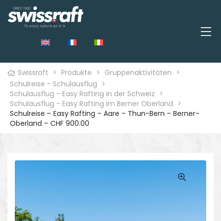
Swissraft
>
Produkte
>
Gruppenaktivitäten
>
Schulreise - Schulausflug
>
Schulausflug - Easy Rafting in der Schweiz
>
Schulausflug - Easy Rafting im Berner Oberland
>
Schulreise – Easy Rafting – Aare – Thun-Bern – Berner-
Oberland – CHF 900.00
🔍