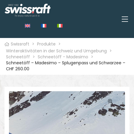
Swissraft
>
Produkte
>
Winteraktivitäten in der Schweiz und Umgebung
>
Schneetöff
>
Schneetöff - Madesimo
>
Schneetöff – Madesimo – Splugenpass und Schwarzee –
CHF 260.00
🔍