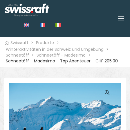
Swissraft
>
Produkte
>
Winteraktivitäten in der Schweiz und Umgebung
>
Schneetöff
>
Schneetöff - Madesimo
>
Schneetöff – Madesimo – Top Abenteuer – CHF 205.00
🔍