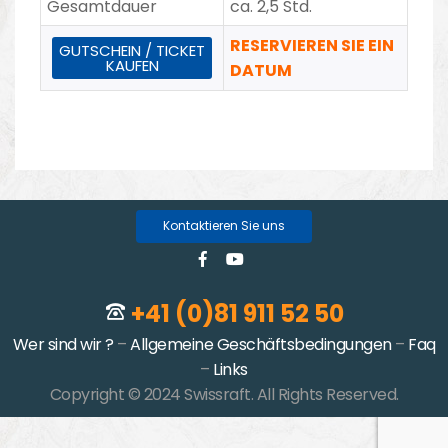
Gesamtdauer
ca. 2,5 Std.
RESERVIEREN SIE EIN
GUTSCHEIN / TICKET
KAUFEN
DATUM
Kontaktieren Sie uns
+41 (0)81 911 52 50
Wer sind wir ?
–
Allgemeine Geschäftsbedingungen
–
Faq
–
Links
Copyright © 2024 Swissraft. All Rights Reserved.