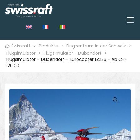
Swissraft
>
Produkte
>
Flugzentrum in der Schweiz
>
Flugsimulator
>
Flugsimulator - Dübendorf
>
Flugsimulator – Dübendorf – Eurocopter Ec135 – Ab CHF
120.00
🔍