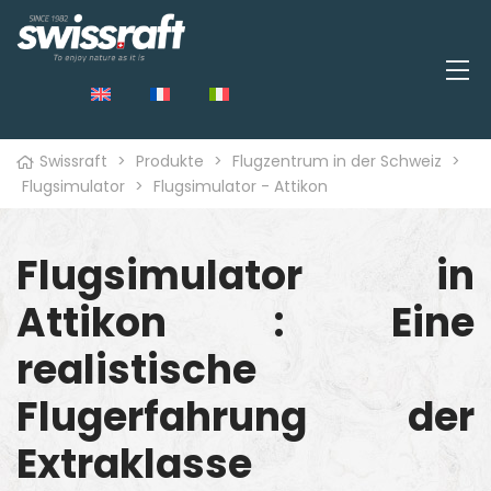
Swissraft
>
Produkte
>
Flugzentrum in der Schweiz
>
Flugsimulator
>
Flugsimulator - Attikon
Flugsimulator in
Attikon : Eine
realistische
Flugerfahrung der
Extraklasse