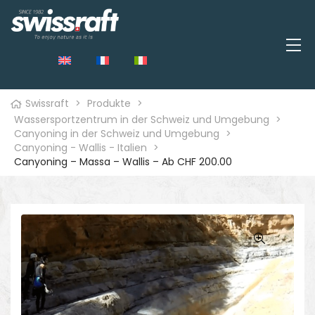
Swissraft
>
Produkte
>
Wassersportzentrum in der Schweiz und Umgebung
>
Canyoning in der Schweiz und Umgebung
>
Canyoning - Wallis - Italien
>
Canyoning – Massa – Wallis – Ab CHF 200.00
🔍