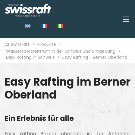
Swissraft
>
Produkte
>
Wassersportzentrum in der Schweiz und Umgebung
>
Easy Rafting in Schweiz
>
Easy Rafting - Berner Oberland
Easy Rafting im Berner
Oberland
Ein Erlebnis für alle
Easy rafting Berner oberland ist für Anfänger