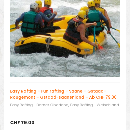
Easy Rafting – Fun rafting – Saane – Gstaad-
Rougemont – Gstaad-saanenland – Ab CHF 79.00
Easy Rafting - Berner Oberland
,
Easy Rafting - Welschland
- Tessin
,
Easy Rafting in Schweiz
CHF
79.00