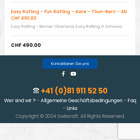
Easy Rafting – Fun Rafting – Aare – Thun-Bern – Ab
CHF 490.00
Easy Rafting - Berner Oberland
,
Easy Rafting in Schweiz
CHF
490.00
Kontaktieren Sie uns
+41 (0)81 911 52 50
Wer sind wir ?
–
Allgemeine Geschäftsbedingungen
–
Faq
–
Links
Copyright © 2024 Swissraft. All Rights Reserved.