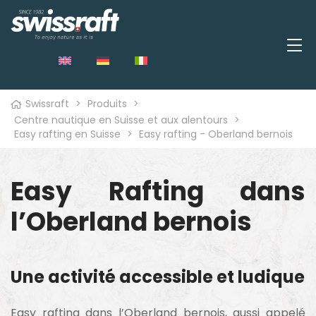
Swissraft
>
Produits
>
Centre nautique en Suisse et aux alentours
>
Easy rafting en Suisse
>
Easy rafting - Oberland bernois
Easy Rafting dans
l’Oberland bernois
Une activité accessible et ludique
Easy rafting dans l’Oberland bernois, aussi appelé