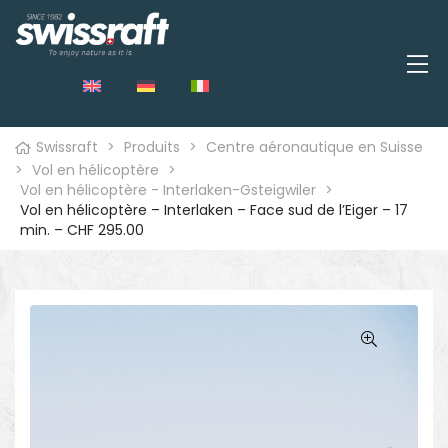
Swissraft
>
Produits
>
Centre aéronautique en Suisse
>
Vol en hélicoptère
>
Vol en hélicoptère - Interlaken-Gsteigwiler
>
Vol en hélicoptère – Interlaken – Face sud de l’Eiger – 17
min. – CHF 295.00
🔍