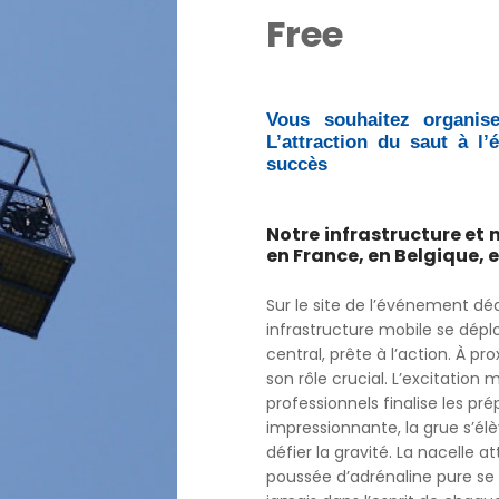
Free
Vous souhaitez organis
L’attraction du saut à l’
succès
Notre infrastructure et 
en France, en Belgique, 
Sur le site de l’événement dé
infrastructure mobile se dé
central, prête à l’action. À p
son rôle crucial. L’excitation
professionnels finalise les p
impressionnante, la grue s’él
défier la gravité. La nacelle 
poussée d’adrénaline pure s