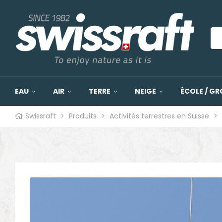
EAU
AIR
TERRE
NEIGE
ÉCOLE / GR
Swissraft
>
Produits
>
Activités terrestres en Suisse
>