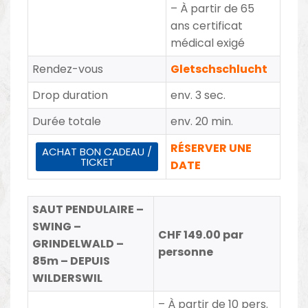
– À partir de 65
ans certificat
médical exigé
Rendez-vous
Gletschschlucht
Drop duration
env. 3 sec.
Durée totale
env. 20 min.
RÉSERVER UNE
ACHAT BON CADEAU /
TICKET
DATE
SAUT PENDULAIRE –
SWING –
CHF 149.00 par
GRINDELWALD –
personne
85m – DEPUIS
WILDERSWIL
– À
partir de 10 pers.