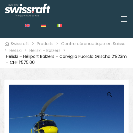
Swissraft
>
Produits
>
Centre aéronautique en Suisse
>
Héliski
>
Héliski - Balzers
>
Héliski – Héliport Balzers – Corviglia Fuorcla Grischa 2’923m
– CHF 1’575.00
🔍