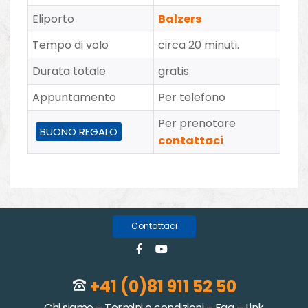
Eliporto
Balzers
Tempo di volo
circa 20 minuti.
Durata totale
gratis
Appuntamento
Per telefono
Per prenotare
BUONO REGALO
contattaci
Contattaci
+41 (0)81 911 52 50
Chi siamo
–
Termini e condizioni
–
Faq
–
Link