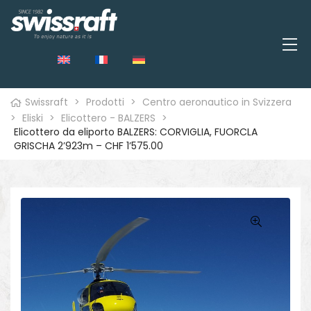
Swissraft
>
Prodotti
>
Centro aeronautico in Svizzera
>
Eliski
>
Elicottero - BALZERS
>
Elicottero da eliporto BALZERS: CORVIGLIA, FUORCLA
GRISCHA 2’923m – CHF 1’575.00
o
🔍