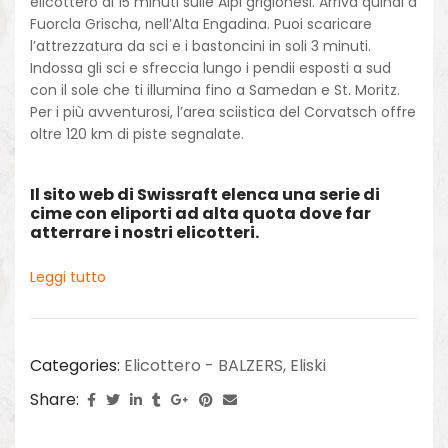
elicottero di 15 minuti sulle Alpi grigionesi. Arriva quindi a
Fuorcla Grischa, nell’Alta Engadina. Puoi scaricare
l’attrezzatura da sci e i bastoncini in soli 3 minuti.
Indossa gli sci e sfreccia lungo i pendii esposti a sud
con il sole che ti illumina fino a Samedan e St. Moritz.
Per i più avventurosi, l’area sciistica del Corvatsch offre
oltre 120 km di piste segnalate.
Il sito web di Swissraft elenca una serie di
cime con eliporti ad alta quota dove far
atterrare i nostri elicotteri.
Leggi tutto
Categories:
Elicottero - BALZERS
,
Eliski
Share: