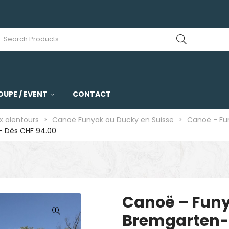
OUPE / EVENT
CONTACT
x alentours
>
Canoë Funyak ou Ducky en Suisse
>
Canoë - Fu
– Dès CHF 94.00
Canoë – Funy
Bremgarten-M
🔍