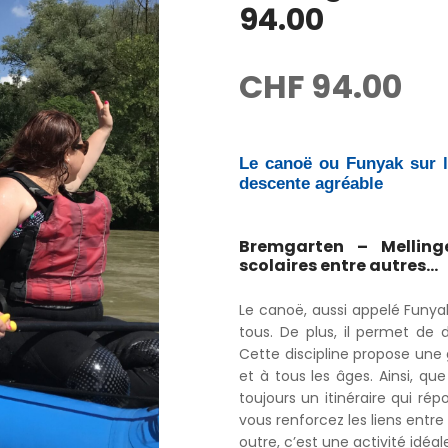
94.00
CHF
94.00
Le canoë ou Funyak sur l
descente agréable
Bremgarten – Melling
scolaires entre autres…
Le canoë, aussi appelé Funya
tous. De plus, il permet de d
Cette discipline propose une 
et à tous les âges. Ainsi, q
toujours un itinéraire qui ré
vous renforcez les liens entre 
outre, c’est une activité idéal