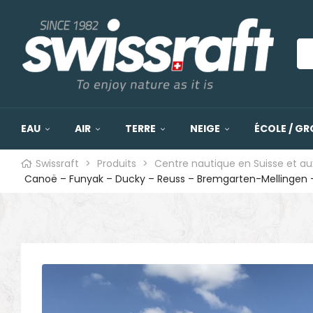
EAU
AIR
TERRE
NEIGE
ÉCOLE / GR
Swissraft
>
Produits
>
Centre nautique en Suisse et au
Canoë – Funyak – Ducky – Reuss – Bremgarten-Mellingen 