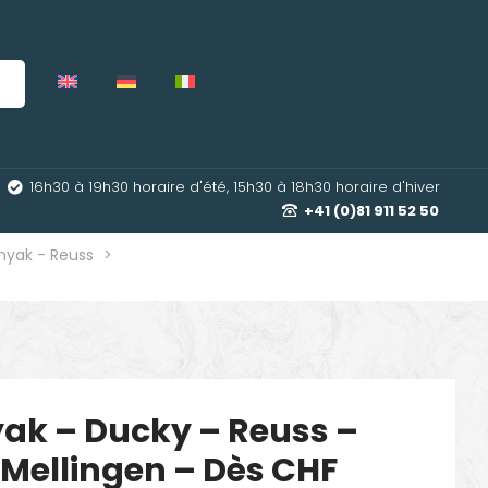
16h30 à 19h30 horaire d'été, 15h30 à 18h30 horaire d'hiver
+41 (0)81 911 52 50
nyak - Reuss
>
ak – Ducky – Reuss –
ellingen – Dès CHF