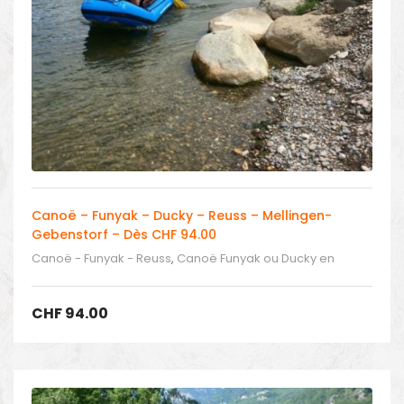
Canoë – Funyak – Ducky – Reuss – Mellingen-
Gebenstorf – Dès CHF 94.00
Canoë - Funyak - Reuss
,
Canoë Funyak ou Ducky en
Suisse
CHF
94.00