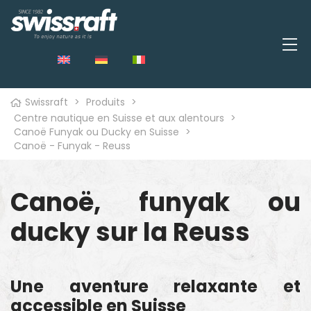
Swissraft
>
Produits
>
Centre nautique en Suisse et aux alentours
>
Canoë Funyak ou Ducky en Suisse
>
Canoë - Funyak - Reuss
Canoë, funyak ou
ducky sur la Reuss
Une aventure relaxante et
accessible en Suisse