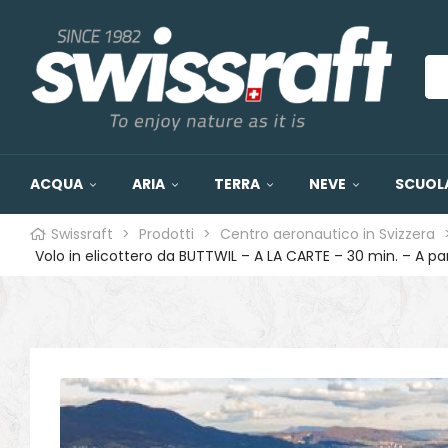
ACQUA
ARIA
TERRA
NEVE
SCUOLA
Swissraft
>
Prodotti
>
Centro aeronautico in Svizzera
o
Volo in elicottero da BUTTWIL – A LA CARTE – 30 min. – A pa