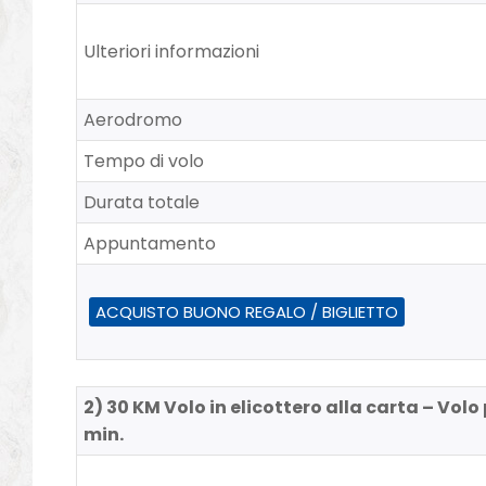
Ulteriori informazioni
Aerodromo
Tempo di volo
Durata totale
Appuntamento
ACQUISTO BUONO REGALO / BIGLIETTO
2) 30 KM Volo in elicottero alla carta – Volo 
min.