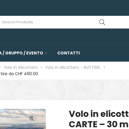
 / GRUPPO / EVENTO
CONTATTI
>
Volo in elicottero
>
Volo in elicottero - BUTTWIL
>
rtire da CHF 490.00
Volo in elico
CARTE – 30 mi
🔍