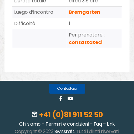
Durata totale
circa 3,5 ore
Luego d’incontro
Bremgarten
Difficoltà
1
Per prenotare :
contattateci
Contattaci
+41 (0)81 911 52 50
Chi siamo
–
Termini e condizioni
–
Faq
–
Link
Copyright © 2023
Swissraft
. Tutti i diritti riservati.