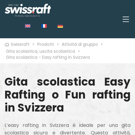
Swissraft
>
Prodotti
>
Attività di gruppo
>
Gita scolastica, uscita scolastica
>
Gita scolastica - Easy rafting in Svizzera
o
Gita scolastica Easy
Rafting o Fun rafting
in Svizzera
L’easy rafting in Svizzera è ideale per una gita
scolastica sicura e divertente. Questa attività,