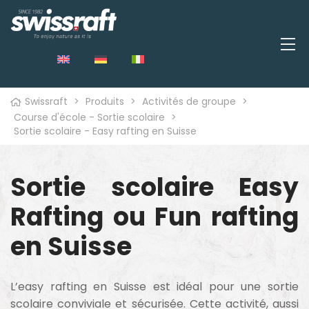
Swissraft
>
Produits
>
Activités de groupe
>
Course d'école - Sortie scolaire
>
Sortie scolaire - Easy rafting en Suisse
Sortie scolaire Easy
Rafting ou Fun rafting
en Suisse
L’easy rafting en Suisse est idéal pour une sortie
scolaire conviviale et sécurisée. Cette activité, aussi