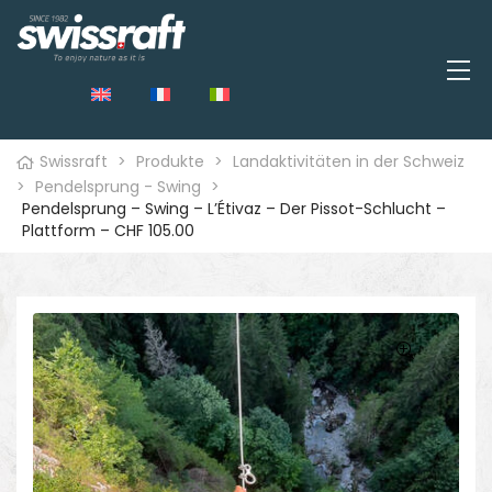
Swissraft
>
Produkte
>
Landaktivitäten in der Schweiz
>
Pendelsprung - Swing
>
Pendelsprung – Swing – L’Étivaz – Der Pissot-Schlucht –
Plattform – CHF 105.00
🔍