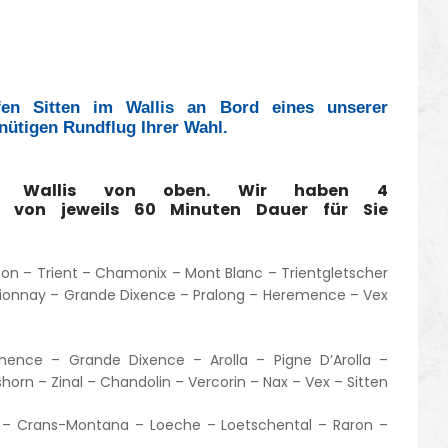
en Sitten im Wallis an Bord eines unserer
inütigen Rundflug Ihrer Wahl.
s Wallis von oben. Wir haben 4
e von jeweils 60 Minuten Dauer für Sie
son – Trient – Chamonix – Mont Blanc – Trientgletscher
Fionnay – Grande Dixence – Pralong – Heremence – Vex
emence – Grande Dixence – Arolla – Pigne D’Arolla –
orn – Zinal – Chandolin – Vercorin – Nax – Vex – Sitten
re – Crans-Montana – Loeche – Loetschental – Raron –