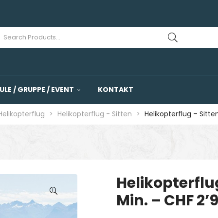
ULE / GRUPPE / EVENT
KONTAKT
Helikopterflug
>
Helikopterflug - Sitten
>
Helikopterflug – Sitt
Helikopterflu
Min. – CHF 2’
🔍