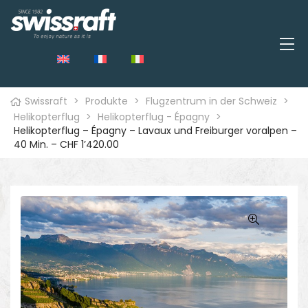
Swissraft
>
Produkte
>
Flugzentrum in der Schweiz
>
Helikopterflug
>
Helikopterflug - Épagny
>
Helikopterflug – Épagny – Lavaux und Freiburger voralpen –
40 Min. – CHF 1’420.00
🔍