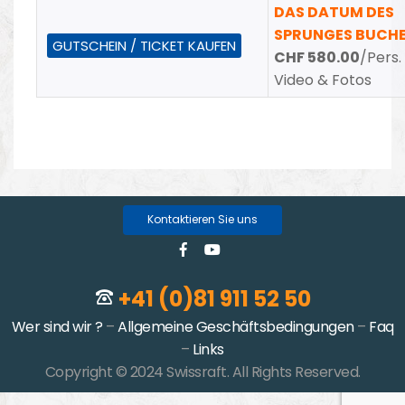
DAS DATUM DES
SPRUNGES BUCH
GUTSCHEIN / TICKET KAUFEN
CHF 580.00
/Pers.
Video & Fotos
Kontaktieren Sie uns
+41 (0)81 911 52 50
Wer sind wir ?
–
Allgemeine Geschäftsbedingungen
–
Faq
–
Links
Copyright © 2024 Swissraft. All Rights Reserved.