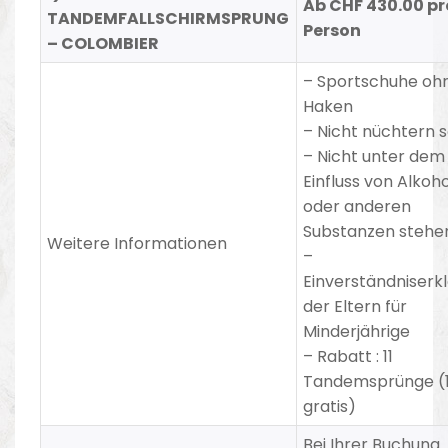
Ab CHF 430.00 pr
TANDEMFALLSCHIRMSPRUNG
Person
– COLOMBIER
–
Sportschuhe oh
Haken
–
Nicht nüchtern s
– Nicht unter dem
Einfluss von Alkoho
oder anderen
Substanzen stehe
Weitere Informationen
–
Einverständniserk
der Eltern für
Minderjährige
– Rabatt
:
11
Tandemsprünge (1
gratis)
Bei Ihrer Buchung