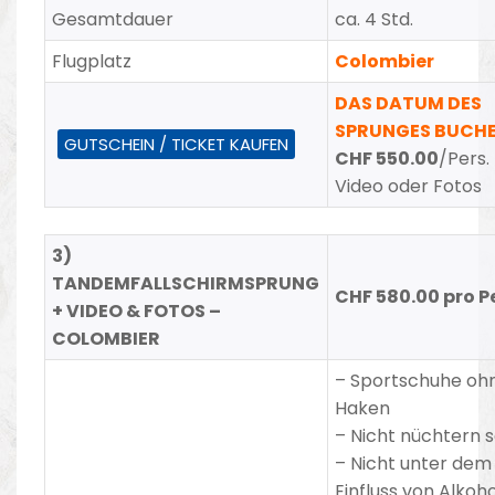
Gesamtdauer
ca. 4 Std.
Flugplatz
Colombier
DAS DATUM DES
SPRUNGES BUCH
GUTSCHEIN / TICKET KAUFEN
CHF 550.00
/Pers.
Video oder Fotos
3)
TANDEMFALLSCHIRMSPRUNG
CHF 580.00 pro P
+ VIDEO & FOTOS –
COLOMBIER
–
Sportschuhe oh
Haken
–
Nicht nüchtern s
– Nicht unter dem
Einfluss von Alkoho