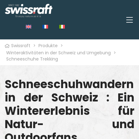
Swissraft
>
Produkte
>
Winteraktivitäten in der Schweiz und Umgebung
>
Schneeschuhe Trekking
Schneeschuhwandern
in der Schweiz : Ein
Wintererlebnis für
Natur- und
Outdoorfans