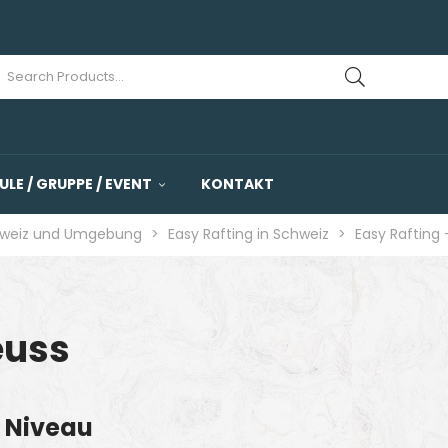
ULE / GRUPPE / EVENT
KONTAKT
hweiz und Umgebung
>
Easy Rafting in Schweiz
>
Easy Rafting 
euss
s Niveau