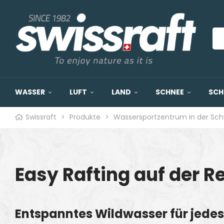
WASSER
LUFT
LAND
SCHNEE
SCH
Swissraft
>
Produkte
>
Wassersportzentrum in der Sc
Easy Rafting auf der R
Entspanntes Wildwasser für jede