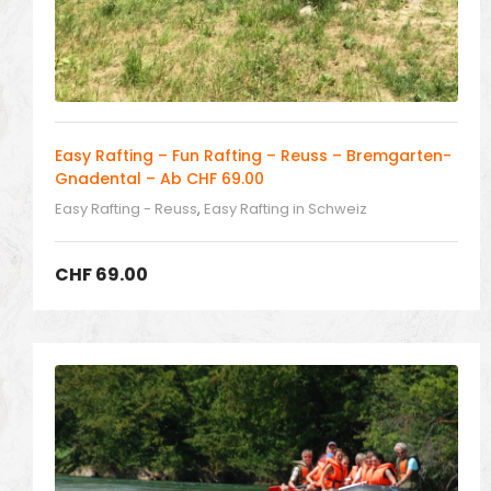
Easy Rafting – Fun Rafting – Reuss – Bremgarten-
Gnadental – Ab CHF 69.00
Easy Rafting - Reuss
,
Easy Rafting in Schweiz
CHF
69.00