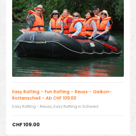
Easy Rafting – Fun Rafting – Reuss – Gisikon-
Rottenschwil – Ab CHF 109.00
Easy Rafting - Reuss
,
Easy Rafting in Schweiz
CHF
109.00