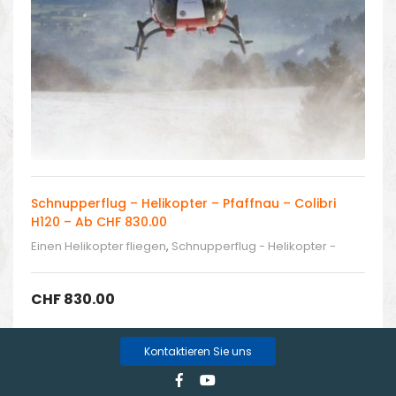
Schnupperflug – Helikopter – Pfaffnau – Colibri
H120 – Ab CHF 830.00
Einen Helikopter fliegen
,
Schnupperflug - Helikopter -
Pfaffnau
,
Selber fliegen
CHF
830.00
Kontaktieren Sie uns