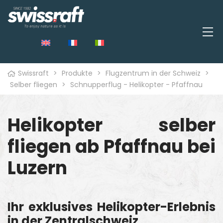
Swissraft
>
Produkte
>
Flugzentrum in der Schweiz
>
Selber fliegen
>
Schnupperflug - Helikopter - Pfaffnau
Helikopter selber
fliegen ab Pfaffnau bei
Luzern
Ihr exklusives Helikopter-Erlebnis
in der Zentralschweiz