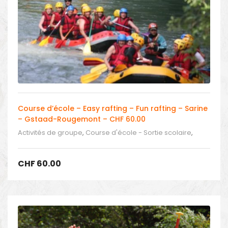
Course d’école – Easy rafting – Fun rafting – Sarine
– Gstaad-Rougemont – CHF 60.00
Activités de groupe
,
Course d'école - Sortie scolaire
,
Sortie scolaire - Easy rafting dans l'Oberland bernois
,
Sortie scolaire - Easy rafting en Romandie et au Tessin
CHF
60.00