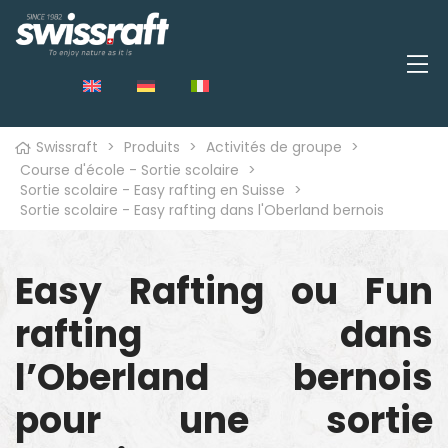
Swissraft
>
Produits
>
Activités de groupe
>
Course d'école - Sortie scolaire
>
Sortie scolaire - Easy rafting en Suisse
>
Sortie scolaire - Easy rafting dans l'Oberland bernois
Easy Rafting ou Fun
rafting dans
l’Oberland bernois
pour une sortie