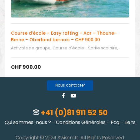
Course d’école – Easy rafting – Aar – Thoune-
Berne – Oberland bernois – CHF 900.00
Activités de groupe
,
Course d'école - Sortie scolaire
,
Sortie scolaire - Easy rafting dans l'Oberland bernois
CHF
900.00
Nous contacter
+41 (0)81 911 52 50
Qui sommes-nous ?
–
Conditions Générales
–
Faq
–
Liens
Copyright © 2024 Swissraft. All Rights Reserved.