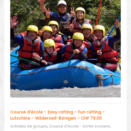
Course d’école – Easy rafting – Fun rafting –
Lutschine – Wilderswil-Bönigen – CHF 79.00
Activités de groupe
,
Course d'école - Sortie scolaire
,