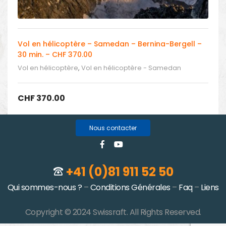
Vol en hélicoptère – Samedan – Bernina-Bergell –
30 min. – CHF 370.00
Vol en hélicoptère
,
Vol en hélicoptère - Samedan
CHF
370.00
Nous contacter
+41 (0)81 911 52 50
Qui sommes-nous ?
–
Conditions Générales
–
Faq
–
Liens
Copyright © 2024 Swissraft. All Rights Reserved.