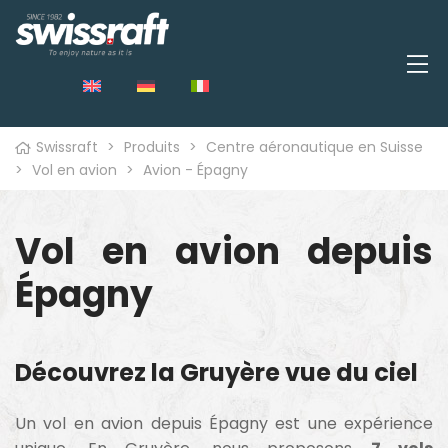
Swissraft
>
Produits
>
Centre aéronautique en Suisse
>
Vol en avion
>
Avion - Épagny
Vol en avion depuis
Épagny
Découvrez la Gruyère vue du ciel
Un vol en avion depuis Épagny est une expérience