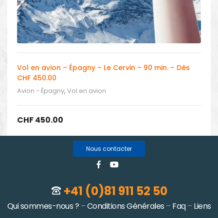
Vol en avion – Épagny – Le Cervin – 90 min. – Dès
CHF 450.00
Avion - Épagny
,
Vol en avion
CHF
450.00
Nous contacter
+41 (0)81 911 52 50
Qui sommes-nous ?
–
Conditions Générales
–
Faq
–
Liens