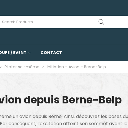
OUPE / EVENT
CONTACT
>
Piloter soi-même
>
Initiation - Avion - Berne-Belp
vion depuis Berne-Belp
ême un avion depuis Berne. Ainsi, découvrez les bases du 
 Par conséquent, l’excitation atteint son sommet avant le