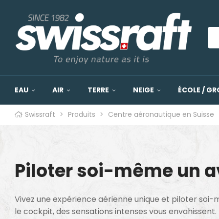
EAU
AIR
TERRE
NEIGE
ÉCOLE / GR
Swissraft
>
Produits
>
Centre aéronautique en Suisse
Piloter soi-même un a
Vivez une expérience aérienne unique et piloter soi-m
le cockpit, des sensations intenses vous envahissent.