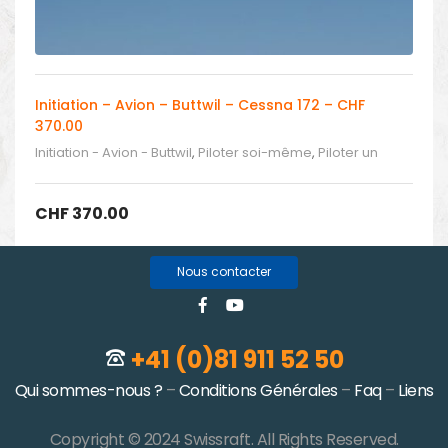
Initiation – Avion – Buttwil – Cessna 172 – CHF
370.00
Initiation - Avion - Buttwil
,
Piloter soi-même
,
Piloter un
avion
CHF
370.00
Nous contacter
+41 (0)81 911 52 50
Qui sommes-nous ?
–
Conditions Générales
–
Faq
–
Liens
Copyright © 2024 Swissraft. All Rights Reserved.