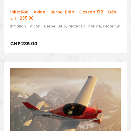
Initiation – Avion – Berne-Belp – Cessna 172 – Dès
CHF 235.00
Initiation - Avion - Berne-Belp
,
Piloter soi-même
,
Piloter un
avion
CHF
235.00