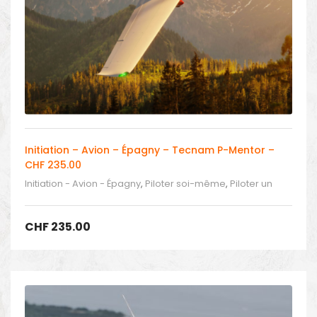
Initiation – Avion – Épagny – Tecnam P-Mentor –
CHF 235.00
Initiation - Avion - Épagny
,
Piloter soi-même
,
Piloter un
avion
CHF
235.00