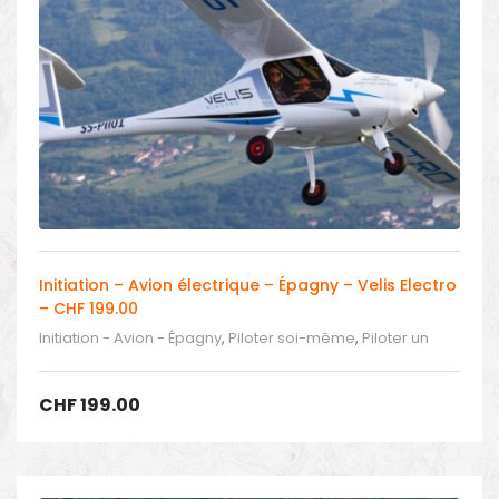
Initiation – Avion électrique – Épagny – Velis Electro
– CHF 199.00
Initiation - Avion - Épagny
,
Piloter soi-même
,
Piloter un
avion
CHF
199.00