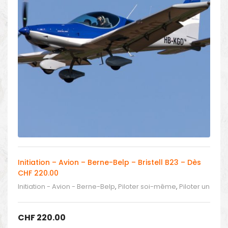
Initiation – Avion – Berne-Belp – Bristell B23 – Dès
CHF 220.00
Initiation - Avion - Berne-Belp
,
Piloter soi-même
,
Piloter un
avion
CHF
220.00