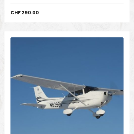
avion
CHF
290.00