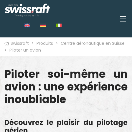
Swissraft
>
Produits
>
Centre aéronautique en Suisse
>
Piloter un avion
Piloter soi-même un
avion : une expérience
inoubliable
Découvrez le plaisir du pilotage
aérien